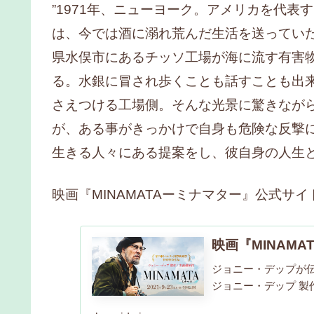
”1971年、ニューヨーク。アメリカを代
は、今では酒に溺れ荒んだ生活を送ってい
県水俣市にあるチッソ工場が海に流す有害
る。水銀に冒され歩くことも話すことも出
さえつける工場側。そんな光景に驚きなが
が、ある事がきっかけで自身も危険な反撃
生きる人々にある提案をし、彼自身の人生
映画『MINAMATAーミナマター』公式サイ
映画『MINAM
ジョニー・デップが
ジョニー・デップ 製作