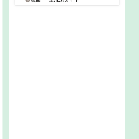
映画 ”護られなかった者たちへ”
映画 ”罪の声”
ドラマ ”レディ・ジョーカ
ー”