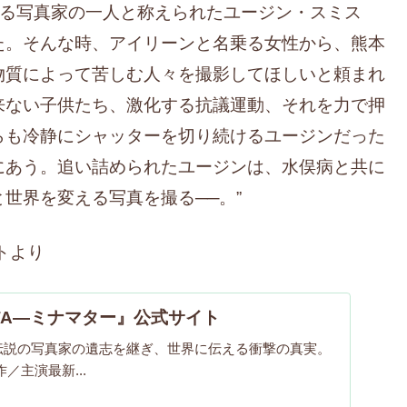
表する写真家の一人と称えられたユージン・スミス
た。そんな時、アイリーンと名乗る女性から、熊本
物質によって苦しむ人々を撮影してほしいと頼まれ
来ない子供たち、激化する抗議運動、それを力で押
らも冷静にシャッターを切り続けるユージンだった
にあう。追い詰められたユージンは、水俣病と共に
と世界を変える写真を撮る
──
。”
トより
ATA―ミナマター』公式サイト
伝説の写真家の遺志を継ぎ、世界に伝える衝撃の真実。
／主演最新...