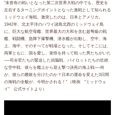
”未曾有の戦いとなった第二次世界大戦の中でも、歴史を
左右するターニングポイントとなった激戦として知られる
ミッドウェイ海戦。激突したのは、日本とアメリカ。
1942年、北太平洋のハワイ諸島北西のミッドウェイ島
に、巨大な航空母艦、世界最大の大和を含む超弩級の戦
艦、戦闘機、急降下爆撃機、潜水艦が出動し、空中、海
上、海中、そのすべてが戦場となった。そしてそこには、
両軍ともに、国を愛し、覚悟を持って戦った男たちがいた
──司令官たちの緊迫した頭脳戦、パイロットたちの壮絶
な空中戦、彼らを艦上から迎え撃つ決死の海上戦──何
が、彼らの勝敗を分けたのか？日本の運命を変えた3日間
の海戦の全貌が、今明かされる！” （映画 ”ミッドウェ
イ” 公式サイトより）