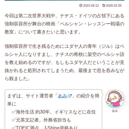
2022.09.12
2026.02.05
今回は第二次世界大戦中、ナチス・ドイツの占領下にある
強制収容所が舞台の映画「ペルシャン・レッスンー戦場の
教室」について書きたいと思います。
強制収容所で生き残るためにユダヤ人の青年（ジル）はペ
ルシャ人になりすまし、ナチスの将校に架空のペルシャ語
を教え始めるのですが、もしもユダヤ人だということが見
抜かれると処刑されてしまうため、最後まで息を呑みなが
ら観ました。
まずは、サイト運営者「
あみ
」の紹介を簡
単に
あみ
✅海外生活 約30年。イギリスなどに在住
✅元英文記者。外務省担当も
✅TOEIC満点、J-Shine資格あり