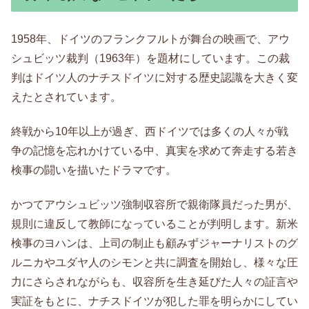
1958年、ドイツのフランクフルトが舞台の映画で、アウ
シュビッツ裁判（1963年）を題材にしています。この裁
判はドイツ人のナチスドイツに対する歴史認識を大きく変
えたとされています。
終戦から10年以上が過ぎ、西ドイツでは多くの人々が戦
争の記憶を忘れかけている中、真実を求めて奔走する若き
検事の闘いを描いたドラマです。
かつてアウシュビッツ強制収容所で親衛隊員だった男が、
規則に違反して教師になっていることが判明します。新米
検事のヨハンは、上司の制止も顧みずジャーナリストのグ
ルニカやユダヤ人のシモンと共に調査を開始し、様々な圧
力にさらされながらも、収容所を生き延びた人々の証言や
実証をもとに、ナチスドイツが犯した罪を明らかにしてい