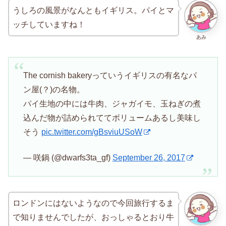
うしろの風景がなんともイギリス。パイとマ
ッチしていますね！
あみ
The cornish bakeryっていうイギリスの有名なパ
ン屋(？)の名物。
パイ生地の中には牛肉、ジャガイモ、玉ねぎの煮
込んだ物が詰められててボリュームあるし美味し
そう
pic.twitter.com/gBsviuUSoW
— 咲鍋 (@dwarfs3ta_gf)
September 26, 2017
ロンドンにはないようなので今回旅行するま
で知りませんでしたが、おっしゃるとおり牛