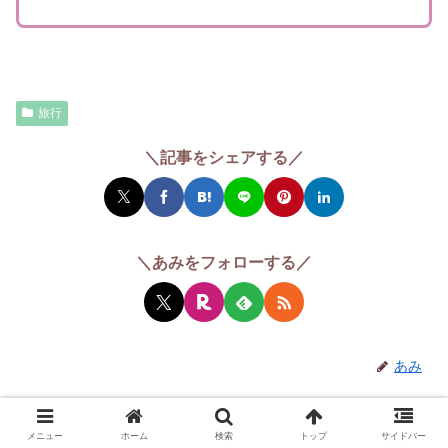
旅行
＼記事をシェアする／
＼あみをフォローする／
あみ
関連記事
メニュー
ホーム
検索
トップ
サイドバー