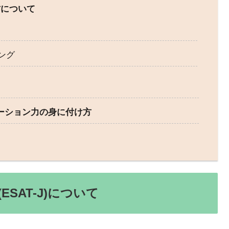
材について
ング
ケーション力の身に付け方
SAT-J)について