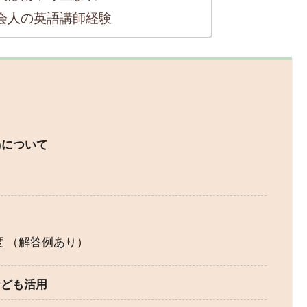
会人の英語講師経験
)について
度 （解答例あり）
なども活用