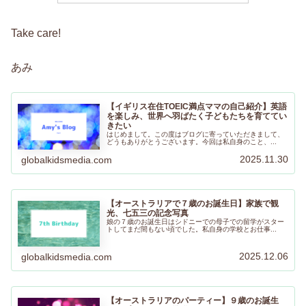
Take care!
あみ
【イギリス在住TOEIC満点ママの自己紹介】英語
を楽しみ、世界へ羽ばたく子どもたちを育ててい
きたい
はじめまして。この度はブログに寄っていただきまして、
どうもありがとうございます。今回は私自身のこと、...
2025.11.30
globalkidsmedia.com
【オーストラリアで７歳のお誕生日】家族で観
光、七五三の記念写真
娘の７歳のお誕生日はシドニーでの母子での留学がスター
トしてまだ間もない頃でした。私自身の学校とお仕事...
2025.12.06
globalkidsmedia.com
【オーストラリアのパーティー】９歳のお誕生