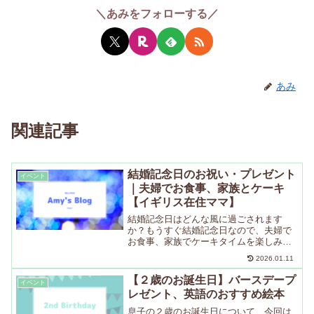
＼あみをフォローする／
あみ
関連記事
結婚記念日のお祝い・プレゼント
イベント
｜夫婦でお食事、家族とケーキ
【イギリス在住ママ】
結婚記念日はどんな風に過ごされます
か？もうすぐ結婚記念日なので、夫婦で
お食事、家族でケーキタイムを楽しみた
いと思っています。プレゼントは家を快
2026.01.11
適にするものをコロナの影響で自宅で過
ごす時間が長くなってきているので、自
【２歳のお誕生日】バースデープ
イベント
宅をより快適にできるものが...
レゼント、英語のおすすめ絵本
息子の２歳のお誕生日について、今回は