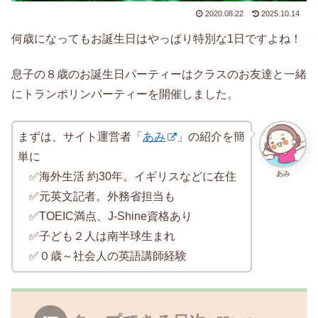
2020.08.22
2025.10.14
何歳になってもお誕生日はやっぱり特別な1日ですよね！
息子の８歳のお誕生日パーティーはクラスのお友達と一緒
にトランポリンパーティーを開催しました。
まずは、サイト運営者「
あみ
」の紹介を簡
単に
あみ
✅海外生活 約30年。イギリスなどに在住
✅元英文記者。外務省担当も
✅TOEIC満点、J-Shine資格あり
✅子ども２人は南半球生まれ
✅０歳～社会人の英語講師経験