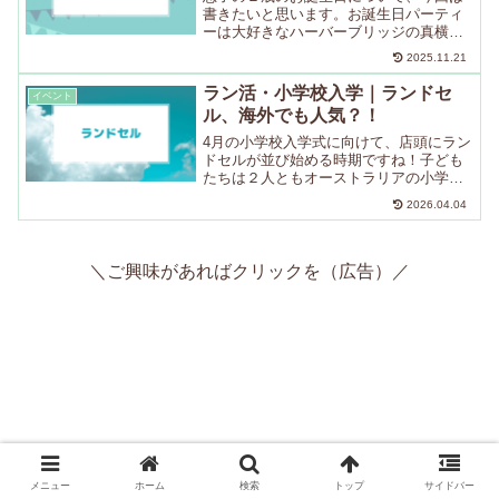
書きたいと思います。お誕生日パーティ
ーは大好きなハーバーブリッジの真横の
公園でピクニックパーティーを開きまし
2025.11.21
た。２歳のお誕生日大好きだったおもち
ゃおすすめの英語の絵本あみまずは、サ
ラン活・小学校入学｜ランドセ
イベント
イト運営者「あみ」の紹介...
ル、海外でも人気？！
4月の小学校入学式に向けて、店頭にラン
ドセルが並び始める時期ですね！子ども
たちは２人ともオーストラリアの小学校
から小学校生活がスタートしましたが、
2026.04.04
日本の小学校にもお世話になったので、
ランドセルも購入しました。ランドセル
選び、ブランドも価格も...
＼ご興味があればクリックを（広告）／
メニュー
ホーム
検索
トップ
サイドバー