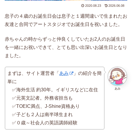
2020.08.23
2026.06.08
息子の４歳のお誕生日会は息子と１週間違いで生まれたお
友達と合同でアートスタジオでお誕生日を祝いました。
赤ちゃんの時からずっと仲良くしていたお2人のお誕生日
を一緒にお祝いできて、とても思い出深いお誕生日となり
ました。
まずは、サイト運営者「
あみ
」の紹介を簡
単に
あみ
✅海外生活 約30年。イギリスなどに在住
✅元英文記者。外務省担当も
✅TOEIC満点、J-Shine資格あり
✅子ども２人は南半球生まれ
✅０歳～社会人の英語講師経験