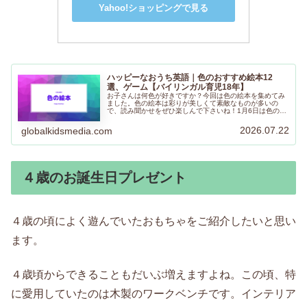
Yahoo!ショッピングで見る
ハッピーなおうち英語｜色のおすすめ絵本12
選、ゲーム【バイリンガル育児18年】
お子さんは何色が好きですか？今回は色の絵本を集めてみ
ました。色の絵本は彩りが美しくて素敵なものが多いの
で、読み聞かせをぜひ楽しんで下さいね！1月6日は色の
日、11月16日はいい色の日だそうです。色の日に合わせて
色の絵本を読むのも素敵ですよね。
2026.07.22
globalkidsmedia.com
４歳のお誕生日プレゼント
４歳の頃によく遊んでいたおもちゃをご紹介したいと思い
ます。
４歳頃からできることもだいぶ増えますよね。この頃、特
に愛用していたのは木製のワークベンチです。インテリア