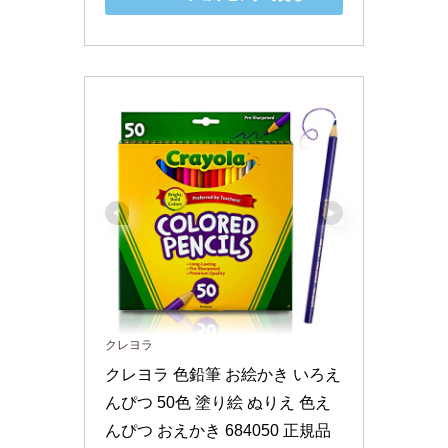
クレヨラ
クレヨラ 色鉛筆 お絵かき いろえ
んぴつ 50色 塗り絵 ぬりえ 色え
んぴつ おえかき 684050 正規品