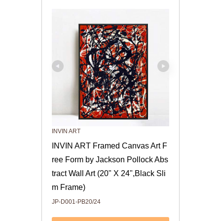
INVIN ART
INVIN ART Framed Canvas Art F
ree Form by Jackson Pollock Abs
tract Wall Art (20" X 24",Black Sli
m Frame)
JP-D001-PB20/24