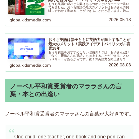
おうち英語に成功と失敗はあるのか？というテーマで書い
てみました。おうち英語の最大のメリットはお子さんの興
味に合わせて進めることができることだと思います。歌や
絵本を通しておうち英語を楽しく進めるヒントになること
があればとても嬉しいです。
2026.05.13
globalkidsmedia.com
おうち英語は親子ともに英語力が向上することが
最大のメリット！実践アイデア｜バイリンガル育
児18年
おうち英語をおすすめしたい理由の１つは、お子さんだけ
でなく、親御さんの英語力も向上することができる、とい
うメリットがあるからです。親子の英語力を向上させて一
緒に旅行の計画を立て、現地の方との交流をより楽しむこ
2026.08.03
globalkidsmedia.com
とができたら素敵ですよね！
ノーベル平和賞受賞者のマララさんの言
葉・本との出逢い
ノーベル平和賞受賞者のマララさんの言葉が大好きです。
One child, one teacher, one book and one pen can