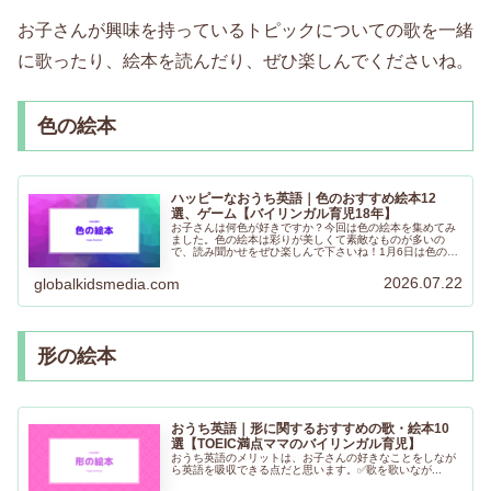
お子さんが興味を持っているトピックについての歌を一緒
に歌ったり、絵本を読んだり、ぜひ楽しんでくださいね。
色の絵本
ハッピーなおうち英語｜色のおすすめ絵本12
選、ゲーム【バイリンガル育児18年】
お子さんは何色が好きですか？今回は色の絵本を集めてみ
ました。色の絵本は彩りが美しくて素敵なものが多いの
で、読み聞かせをぜひ楽しんで下さいね！1月6日は色の
日、11月16日はいい色の日だそうです。色の日に合わせて
色の絵本を読むのも素敵ですよね。
2026.07.22
globalkidsmedia.com
形の絵本
おうち英語｜形に関するおすすめの歌・絵本10
選【TOEIC満点ママのバイリンガル育児】
おうち英語のメリットは、お子さんの好きなことをしなが
ら英語を吸収できる点だと思います。✅歌を歌いなが...