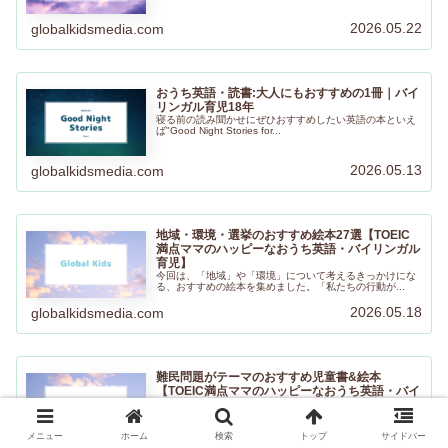
2026.05.22
globalkidsmedia.com
おうち英語・読書:大人にもおすすめの1冊｜バイ
リンガル育児18年
寝る前の読み聞かせにぜひおすすめしたい英語の本といえ
ば"Good Night Stories for...
2026.05.13
globalkidsmedia.com
地域・環境・選挙のおすすめ絵本27選【TOEIC
満点ママのハッピーなおうち英語・バイリンガル
育児】
今回は、「地域」や「環境」について考えるきっかけにな
る、おすすめの絵本を集めました。「私たちの行動が...
2026.05.18
globalkidsmedia.com
難民問題がテーマのおすすめ児童書&絵本
【TOEIC満点ママのハッピーなおうち英語・バイ
リンガル育児】
6月20日は世界難民の日（World Refugee Day)だそうで
す。今回は難民問題について考え...
メニュー
ホーム
検索
トップ
サイドバー