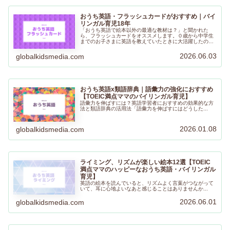
おうち英語・フラッシュカードがおすすめ｜バイ
リンガル育児18年
「おうち英語で絵本以外の最適な教材は？」と聞かれた
ら、フラッシュカードをオススメします。０歳から中学生
までのお子さまに英語を教えていたときに大活躍したの
で、わが家の子どもたちにも使っていました。持ち運びも
しやすく、さまざまな使い方ができるので、ぜひ取り入れ
2026.06.03
globalkidsmedia.com
てみてください。
おうち英語x類語辞典｜語彙力の強化におすすめ
【TOEIC満点ママのバイリンガル育児】
語彙力を伸ばすには？英語学習者におすすめの効果的な方
法と類語辞典の活用法「語彙力を伸ばすにはどうした...
2026.01.08
globalkidsmedia.com
ライミング、リズムが楽しい絵本12選【TOEIC
満点ママのハッピーなおうち英語・バイリンガル
育児】
英語の絵本を読んでいると、リズムよく言葉がつながって
いて、耳に心地よいなあと感じることはありませんか...
2026.06.01
globalkidsmedia.com