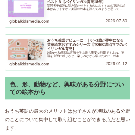
ベスト３【バイリンガル育児18年】
質問者子供達に読み聞かせをするのにおすすめの英語の絵
本はありますか？英語の絵本を読んでみようと思って...
2026.07.30
globalkidsmedia.com
おうち英語デビューに！｜0〜3歳が夢中になる
英語絵本おすすめシリーズ【TOEIC満点ママのバ
イリンガル育児】
0歳から幼児期は言語を学ぶ最も重要な時期ですよね。英
語を身近に感じさせ、楽しみながら学ぶために、絵本...
2026.01.12
globalkidsmedia.com
色、形、動物など、興味がある分野につい
ての絵本から
おうち英語の最大のメリットはお子さんが興味のある分野
のことについて集中して取り組むことができる点だと思い
ます。