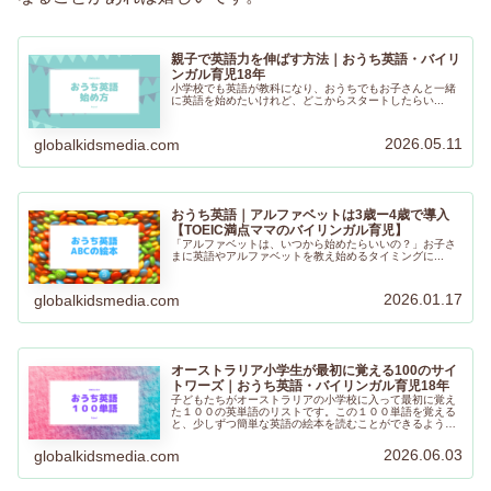
親子で英語力を伸ばす方法｜おうち英語・バイリ
ンガル育児18年
小学校でも英語が教科になり、おうちでもお子さんと一緒
に英語を始めたいけれど、どこからスタートしたらい...
2026.05.11
globalkidsmedia.com
おうち英語｜アルファベットは3歳ー4歳で導入
【TOEIC満点ママのバイリンガル育児】
「アルファベットは、いつから始めたらいいの？」お子さ
まに英語やアルファベットを教え始めるタイミングに...
2026.01.17
globalkidsmedia.com
オーストラリア小学生が最初に覚える100のサイ
トワーズ｜おうち英語・バイリンガル育児18年
子どもたちがオーストラリアの小学校に入って最初に覚え
た１００の英単語のリストです。この１００単語を覚える
と、少しずつ簡単な英語の絵本を読むことができるように
なります。フラッシュカードや絵本なども利用しながら覚
えると覚えやすいと思います。
2026.06.03
globalkidsmedia.com