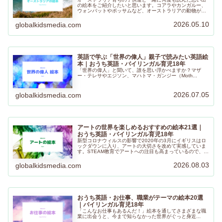
の絵本をご紹介したいと思います。コアラやカンガルー、
ウォンバットやポッサムなど、オーストラリアの動物が登
場する絵本やオーストラリアの作家さんの作品をお子さん
と一緒にぜひ楽しんでくださいね！
2026.05.10
globalkidsmedia.com
英語で学ぶ「世界の偉人」親子で読みたい英語絵
本｜おうち英語・バイリンガル育児18年
「世界の偉人」と聞いて、誰を思い浮かべますか？マザ
ー・テレサやエジソン、マハトマ・ガンジー（Moth...
2026.07.05
globalkidsmedia.com
アートの世界を楽しめるおすすめの絵本21選｜
おうち英語・バイリンガル育児18年
新型コロナウィルスの影響で2020年の3月にイギリスはロ
ックダウンに入り、アートの大切さを改めて実感していま
す。STEAM教育でアートへの注目も高まっているので、ア
ートをテーマにした絵本を集めてみました。ぜひ楽しんで
くださいね。
2026.08.03
globalkidsmedia.com
おうち英語・お仕事、職業がテーマの絵本20選
｜バイリンガル育児18年
「こんなお仕事もあるんだ！」絵本を通してさまざまな職
業に出会うと、今まで知らなかった世界がぐっと身近...