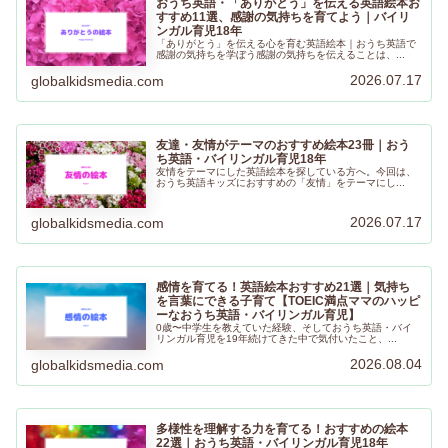
おうち英語・「ありがとう」を伝える英語絵本お
すすめ11選、感謝の気持ちを育てよう｜バイリ
ンガル育児18年
「ありがとう」を伝える心を育む英語絵本｜おうち英語で
感謝の気持ちを学ぼう感謝の気持ちを伝えることは、...
2026.07.17
globalkidsmedia.com
友達・友情がテーマのおすすめ絵本23冊｜おう
ち英語・バイリンガル育児18年
友情をテーマにした英語絵本を探している方へ。今回は、
おうち英語キッズにおすすめの「友情」をテーマにし...
2026.07.17
globalkidsmedia.com
感情を育てる！英語絵本おすすめ21選｜気持ち
を言葉にできる子育て【TOEIC満点ママのハッピ
ーなおうち英語・バイリンガル育児】
0歳〜中学生を教えていた経験、そしておうち英語・バイ
リンガル育児を19年続けてきた中で気付いたこと、...
2026.08.04
globalkidsmedia.com
多様性を理解する力を育てる！おすすめの絵本
22選｜おうち英語・バイリンガル育児18年