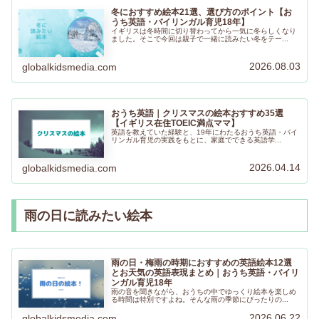
冬におすすめ絵本21選、選び方のポイント【お
うち英語・バイリンガル育児18年】
イギリスは冬時間に切り替わってから一気に冬らしくなり
ました。そこで今回は親子で一緒に読みたい冬をテー...
2026.08.03
globalkidsmedia.com
おうち英語｜クリスマスの絵本おすすめ35選
【イギリス在住TOEIC満点ママ】
英語を教えていた経験と、19年にわたるおうち英語・バイ
リンガル育児の実践をもとに、家庭でできる英語学...
2026.04.14
globalkidsmedia.com
雨の日に読みたい絵本
雨の日・梅雨の時期におすすめの英語絵本12選
とお天気の英語表現まとめ｜おうち英語・バイリ
ンガル育児18年
雨の音を聞きながら、おうちの中でゆっくり絵本を楽しめ
る時間は特別ですよね。そんな雨の季節にぴったりの...
2026.06.22
globalkidsmedia.com