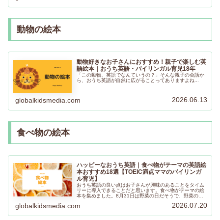
動物の絵本
動物好きなお子さんにおすすめ！親子で楽しむ英
語絵本｜おうち英語・バイリンガル育児18年
「この動物、英語でなんていうの？」そんな親子の会話か
ら、おうち英語が自然に広がることってありますよね...
2026.06.13
globalkidsmedia.com
食べ物の絵本
ハッピーなおうち英語｜食べ物がテーマの英語絵
本おすすめ18選【TOEIC満点ママのバイリンガ
ル育児】
おうち英語の良い点はお子さんが興味のあることをタイム
リーに導入できることだと思います。食べ物がテーマの絵
本を集めました。8月31日は野菜の日だそうで、野菜の日
に合わせて野菜の本を読むのも楽しいですよね。お子さん
2026.07.20
globalkidsmedia.com
が気に入る絵本が見つかりますように！