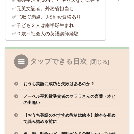
✅海外生活 約30年。イギリスなどに在住
✅元英文記者。外務省担当も
✅TOEIC満点、J-Shine資格あり
✅子ども２人は南半球生まれ
✅０歳～社会人の英語講師経験
タップできる目次
おうち英語に成功と失敗はあるのか？
ノーベル平和賞受賞者のマララさんの言葉・本と
の出逢い
【おうち英語のおすすめ教材は絵本】絵本を初め
て読み始める前に
色、形、動物など、興味がある分野についての絵