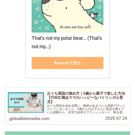
That's not my polar bear... (That's 
not my...)
Amazonで見る
おうち英語の進め方｜0歳から親子で楽しむ方法
【TOEIC満点ママのハッピーなバイリンガル育
児】
おうち英語を始める際に、教材があまりにも高額でびっく
りしてしまいました。0歳からのお子さんに英語を教えて
いた経験から、自宅で絵本やフラッシュカード、歌を使っ
てゆるくおうち英語を始めました。進め方について、何か
2025.07.24
globalkidsmedia.com
参考になることがあれば嬉しいです。