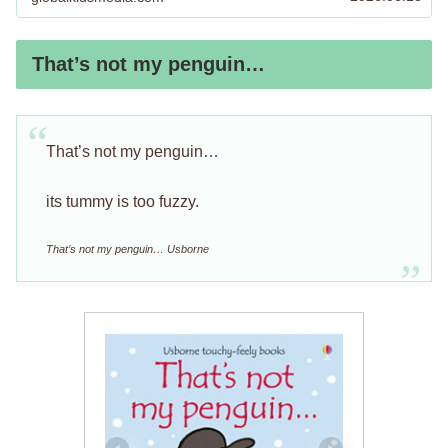
That’s not my penguin…
That’s not my penguin…
its tummy is too fuzzy.
That’s not my penguin… Usborne