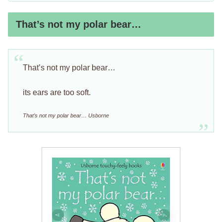
That’s not my polar bear…
That’s not my polar bear…
its ears are too soft.
That’s not my polar bear… Usborne