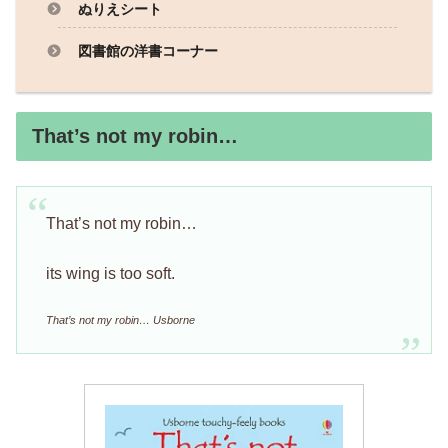
ぬりえシート
図書館の洋書コーナー
That’s not my robin…
That’s not my robin…
its wing is too soft.
That’s not my robin… Usborne