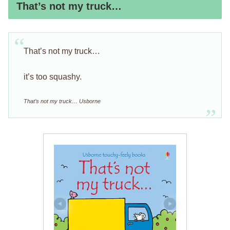
That’s not my truck…
That’s not my truck…
it’s too squashy.
That’s not my truck… Usborne