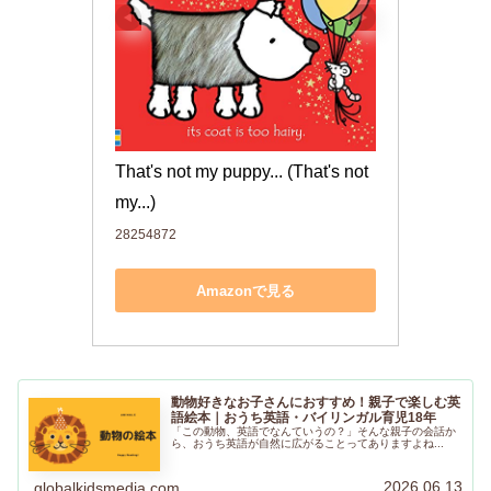
That's not my puppy... (That's not 
my...)
28254872
Amazonで見る
動物好きなお子さんにおすすめ！親子で楽しむ英
語絵本｜おうち英語・バイリンガル育児18年
「この動物、英語でなんていうの？」そんな親子の会話か
ら、おうち英語が自然に広がることってありますよね...
2026.06.13
globalkidsmedia.com