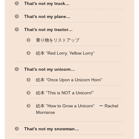
That’s not my truck…
That’s not my plane…
That’s not my tractor…
乗り物をリストアップ
絵本 “Red Lorry, Yellow Lorry”
That’s not my unicorn…
絵本 “Once Upon a Unicorn Horn”
絵本 “This is NOT a Unicorn!”
絵本 “How to Grow a Unicorn” ー Rachel
Morrisroe
That’s not my snowman…