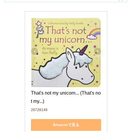
That's not my unicorn... (That's no
t my...)
26728149
Amazonで見る