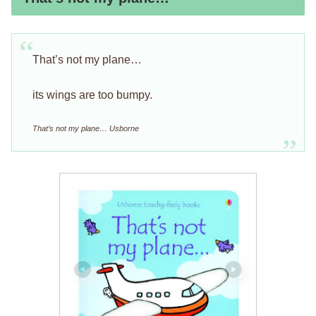
That’s not my plane…
its wings are too bumpy.
That’s not my plane… Usborne