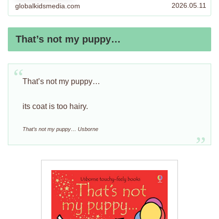
2026.05.11
globalkidsmedia.com
That’s not my puppy…
That’s not my puppy…
its coat is too hairy.
That’s not my puppy… Usborne