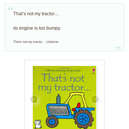
That’s not my tractor…
its engine is too bumpy.
That’s not my tractor… Usborne