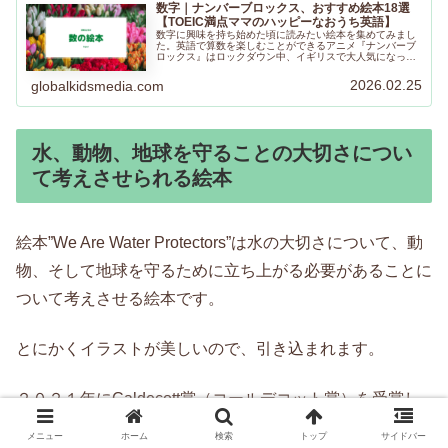
数字｜ナンバーブロックス、おすすめ絵本18選
【TOEIC満点ママのハッピーなおうち英語】
数字に興味を持ち始めた頃に読みたい絵本を集めてみまし
た。英語で算数を楽しむことができるアニメ『ナンバーブ
ロックス』はロックダウン中、イギリスで大人気になった
そうです。おうち英語で絵本やアニメを通して数字や算数
も同時に楽しむことができますように！
2026.02.25
globalkidsmedia.com
水、動物、地球を守ることの大切さについ
て考えさせられる絵本
絵本”We Are Water Protectors”は水の大切さについて、動
物、そして地球を守るために立ち上がる必要があることに
ついて考えさせる絵本です。
とにかくイラストが美しいので、引き込まれます。
２０２１年にCaldecott賞（コールデコット賞）を受賞し
た作品です。
メニュー
ホーム
検索
トップ
サイドバー