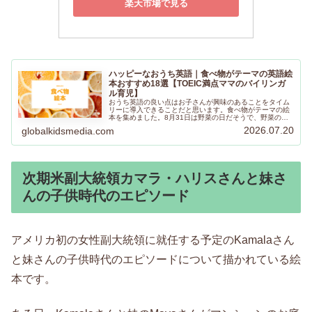
楽天市場で見る
ハッピーなおうち英語｜食べ物がテーマの英語絵
本おすすめ18選【TOEIC満点ママのバイリンガ
ル育児】
おうち英語の良い点はお子さんが興味のあることをタイム
リーに導入できることだと思います。食べ物がテーマの絵
本を集めました。8月31日は野菜の日だそうで、野菜の日
に合わせて野菜の本を読むのも楽しいですよね。お子さん
2026.07.20
globalkidsmedia.com
が気に入る絵本が見つかりますように！
次期米副大統領カマラ・ハリスさんと妹さ
んの子供時代のエピソード 
アメリカ初の女性副大統領に就任する予定のKamalaさん
と妹さんの子供時代のエピソードについて描かれている絵
本です。