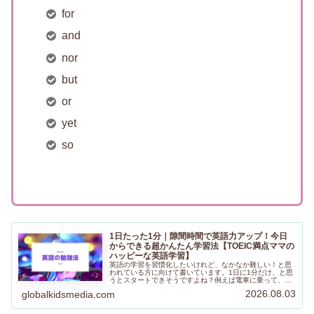
for
and
nor
but
or
yet
so
1日たった1分｜隙間時間で英語力アップ！今日
からできる超かんたん学習法【TOEIC満点ママの
ハッピーな英語学習】
英語の学習を習慣化したいけれど、なかなか難しい！と思
われている方に向けて書いています。1日に1分だけ、と思
うとスタートできそうですよね？例えば電車に乗って、隣
の駅に到着するまでの間の1分間だけ、英語の勉強するの
2026.08.03
globalkidsmedia.com
はいかがでしょうか？ぜひ試してみてくださいね。