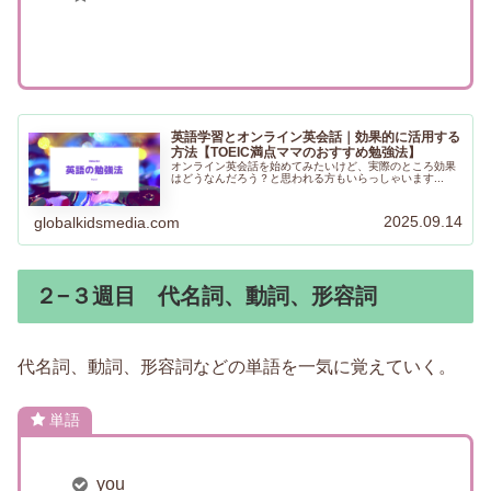
英語学習とオンライン英会話｜効果的に活用する
方法【TOEIC満点ママのおすすめ勉強法】
オンライン英会話を始めてみたいけど、実際のところ効果
はどうなんだろう？と思われる方もいらっしゃいます...
2025.09.14
globalkidsmedia.com
２−３週目 代名詞、動詞、形容詞
代名詞、動詞、形容詞などの単語を一気に覚えていく。
単語
you