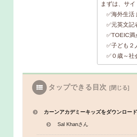
まずは、サイ
✅海外生活 
✅元英文記
✅TOEIC満点
✅子ども２
✅０歳～社
タップできる目次
カーンアカデミーキッズをダウンロー
Sal Khanさん