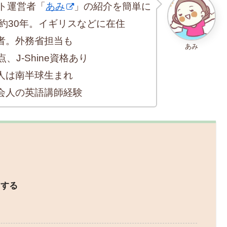
ト運営者「
あみ
」の紹介を簡単に
約30年。イギリスなどに在住
者。外務省担当も
あみ
、J-Shine資格あり
人は南半球生まれ
会人の英語講師経験
ドする