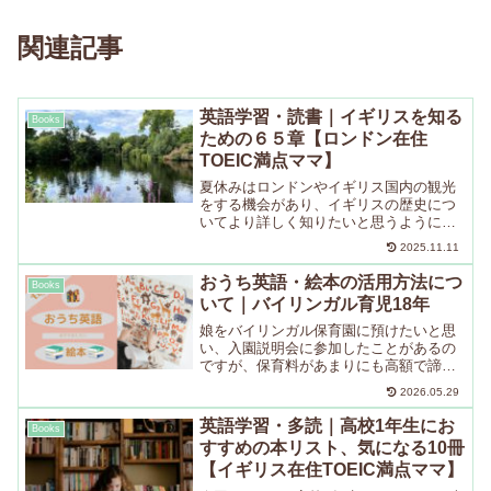
関連記事
英語学習・読書｜イギリスを知る
Books
ための６５章【ロンドン在住
TOEIC満点ママ】
夏休みはロンドンやイギリス国内の観光
をする機会があり、イギリスの歴史につ
いてより詳しく知りたいと思うようにな
っているので、「イギリスを知るための
2025.11.11
６５章」を再読しています。「イギリス
を知るための６５章」の他、BBCの番
おうち英語・絵本の活用方法につ
Books
組"The Big Sc...
いて｜バイリンガル育児18年
娘をバイリンガル保育園に預けたいと思
い、入園説明会に参加したことがあるの
ですが、保育料があまりにも高額で諦め
ました。そこでおうち英語をゆるく始め
2026.05.29
ることにしたのですが、今回は１冊の絵
本を楽しみながら徹底的に活用する方法
英語学習・多読｜高校1年生にお
Books
について書いてみました。
すすめの本リスト、気になる10冊
【イギリス在住TOEIC満点ママ】