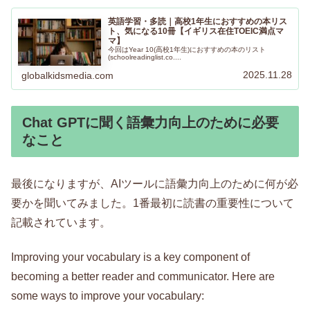
英語学習・多読｜高校1年生におすすめの本リス
ト、気になる10冊【イギリス在住TOEIC満点マ
マ】
今回はYear 10(高校1年生)におすすめの本のリスト
(schoolreadinglist.co....
2025.11.28
globalkidsmedia.com
Chat GPTに聞く語彙力向上のために必要
なこと
最後になりますが、AIツールに語彙力向上のために何が必
要かを聞いてみました。1番最初に読書の重要性について
記載されています。
Improving your vocabulary is a key component of
becoming a better reader and communicator. Here are
some ways to improve your vocabulary: