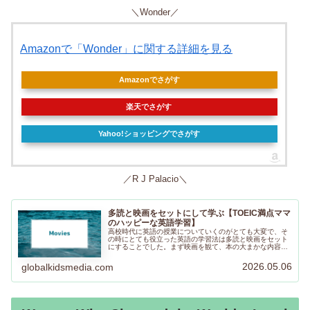
＼Wonder／
Amazonで「Wonder」に関する詳細を見る
Amazonでさがす
楽天でさがす
Yahoo!ショッピングでさがす
／R J Palacio＼
多読と映画をセットにして学ぶ【TOEIC満点ママ
のハッピーな英語学習】
高校時代に英語の授業についていくのがとても大変で、そ
の時にとても役立った英語の学習法は多読と映画をセット
にすることでした。まず映画を観て、本の大まかな内容を
把握してから本を読むと、話の流れが分かり、読み進めや
すかったです。ぜひ試してみてくださいね。
2026.05.06
globalkidsmedia.com