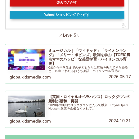
楽天でさがす
Yahoo!ショッピングでさがす
／Level 5＼
ミュージカル｜「ウィキッド」「ライオンキン
グ」「メリー・ポピンズ」歌詞を学ぶ【TOEIC満
点ママのハッピーな英語学習・バイリンガル育
児】
0歳から中学生までの子どもたちに英語を教えてきた経験
と、19年にわたるおうち英語・バイリンガル育児の...
2026.05.17
globalkidsmedia.com
【英国・ロイヤルオペラハウス】ロックダウンの
規制が緩和、再開
2020年の3月にロックダウンに入って以来、Royal Opera
Houseも休業を余儀なくされて...
2024.10.31
globalkidsmedia.com