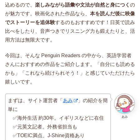
込めるので、
楽しみながら語彙や文法が自然と身につく
の
が魅力です。映画化された作品なら、
本を読んだ後に映像
でストーリーを追体験
するのもおすすめです！日英で読み
比べをしたり、音声つきでリスニング力も鍛えたりと、活
用方法は無限大です。
今回は、そんな Penguin Readers の中から、英語学習者
さんにおすすめの作品をご紹介します。「自分にも読める
かも」「これなら続けられそう！」と感じていただけたら
嬉しいです。
まずは、サイト運営者「
あみ
」の紹介を簡
単に
あみ
✅海外生活 約30年。イギリスなどに在住
✅元英文記者。外務省担当も
✅TOEIC満点、J-Shine資格あり