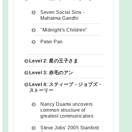
Seven Social Sins -
Mahatma Gandhi
"Midnight's Children"
Peter Pan
Level 2: 星の王子さま
Level 3: 赤毛のアン
Level 4: スティーブ・ジョブズ・
ストーリー
Nancy Duarte uncovers
common structure of
greatest communicators
Steve Jobs' 2005 Stanford