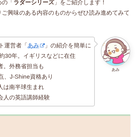
めの「
ラダーシリーズ
」をご紹介します！
りご興味のある内容のものからぜひ読み進めてみて
ト運営者「
あみ
」の紹介を簡単に
約30年。イギリスなどに在住
者。外務省担当も
あみ
、J-Shine資格あり
人は南半球生まれ
会人の英語講師経験