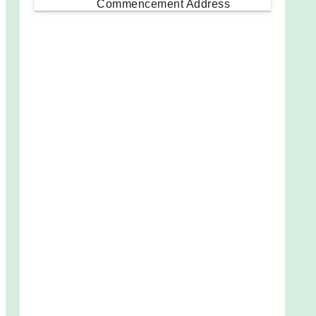
Commencement Address
Steve Jobsさんについて
映画 "Jobs"
映画 "Steve Jobs"
Level 5: 武士道・新渡戸稲造
ビル・ゲイツ・ストーリー
孫子の兵法
Chat GTPに聞く： 英語学習に
おける多読の効果とは？