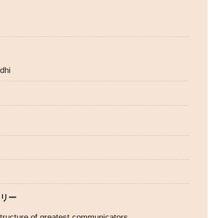
る
dhi
ーリー
ructure of greatest communicators