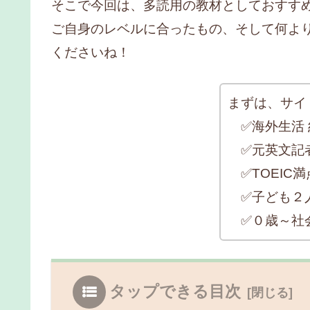
そこで今回は、多読用の教材としておすす
ご自身のレベルに合ったもの、そして何よ
くださいね！
まずは、サイ
✅海外生活 
✅元英文記
✅TOEIC満点
✅子ども２
✅０歳～社
タップできる目次