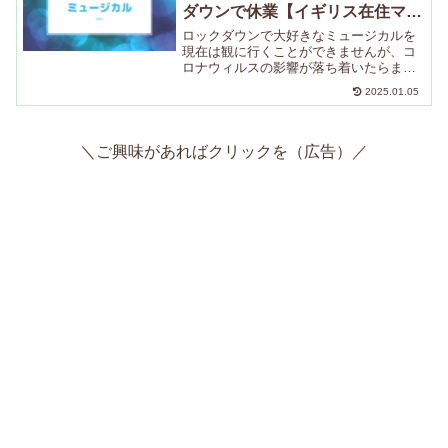
ダウンで休業【イギリス在住マ
マ】
ロックダウンで大好きなミュージカルを
現在は観に行くことができませんが、コ
ロナウィルスの影響が落ち着いたらまた
ぜひWest End（ウエストエンド）に観に
2025.01.05
行きたいと思っています！２０２０年の
末まで、レ・ミゼなどのミュージカルは
再開しないそうで...
＼ご興味があればクリックを（広告）／