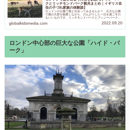
クとリッチモンドパーク観光まとめ｜イギリス在
住の子づれ家族の体験談】
ロンドンの公園で鹿と出合ってみませんか？ 広大な公園
で鹿の大群を観察しながら、のんびりした一日を過ごすの
もいいものです。リッチモンドパークとブッシーパークに
子連れ家族で鹿と出合ってきましたので、公園の見どころ
2022.09.20
globalkidsmedia.com
とあわせてご紹介します。
ロンドン中心部の巨大な公園「ハイド・パ
ーク」