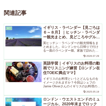
関連記事
イギリス・ラベンダー【見ごろは
旅行
６～８月】｜ヒッチン・ラベンダ
ー観光まとめ、見どころやグルメ
を紹介【ロンドンから日帰りＯ
英ヒッチン・ラベンダーの観光情報をま
Ｋ】
とめました。ロンドンから日帰りで行け
る一面のラベンダー畑。家族で訪れた見
どころや近隣のカフェを紹介します。
2026.07.29
英語学習｜イギリスのお料理の動
旅行
画でリスニング練習【ロンドン在
住TOEIC満点ママ】
イギリスのお料理というとどんなものを
イメージされますか？今回はシェフの
Jamie Oliverさんのイギリスのお料理の動
画をご紹介したいと思います。リスニン
2025.05.19
グ練習をしながらお料理も楽しめたら一
石二鳥ですよね！あみまずは、サイト運
ロンドン・ウエストエンドのミュ
旅行
営者「あみ」...
ージカル、2020年末までロック