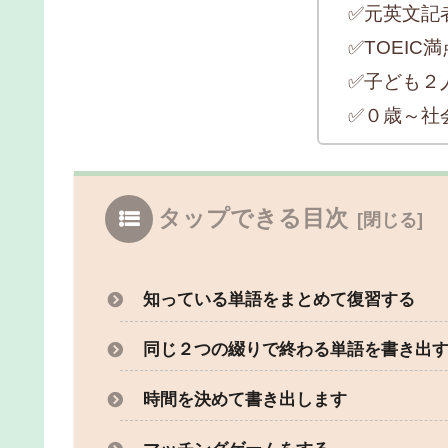
✅元英文記
✅TOEIC満点
✅子ども２
✅０歳～社
タップできる目次
知っている単語をまとめて復習する
同じ２つの綴りで終わる単語を書き出
時間を決めて書き出します