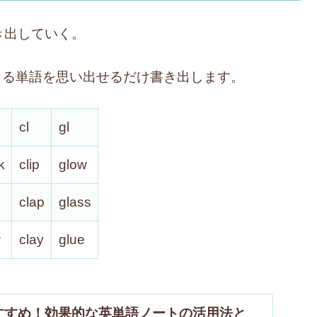
き出していく。
/ cl / gl で始まる単語を思い出せるだけ書き出します。
cl
gl
k
clip
glow
clap
glass
w
clay
glue
すすめ！効果的な英単語ノートの活用法と