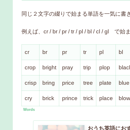
同じ２文字の綴りで始まる単語を一気に書
例えば、cr / br / pr / tr / pl / bl 
cr
br
pr
tr
pl
bl
crop
bright
pray
trip
plop
blac
crisp
bring
price
tree
plate
blue
cry
brick
prince
trick
place
blo
Words
おうち英語にお