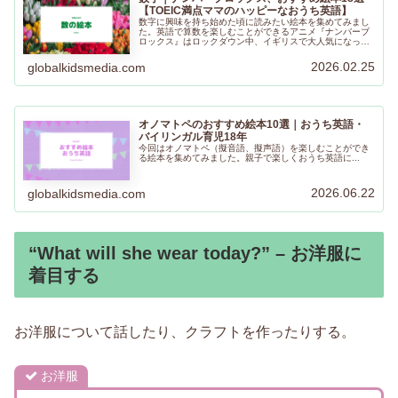
【TOEIC満点ママのハッピーなおうち英語】
数字に興味を持ち始めた頃に読みたい絵本を集めてみまし
た。英語で算数を楽しむことができるアニメ『ナンバーブ
ロックス』はロックダウン中、イギリスで大人気になった
そうです。おうち英語で絵本やアニメを通して数字や算数
も同時に楽しむことができますように！
2026.02.25
globalkidsmedia.com
オノマトペのおすすめ絵本10選｜おうち英語・
バイリンガル育児18年
今回はオノマトペ（擬音語、擬声語）を楽しむことができ
る絵本を集めてみました。親子で楽しくおうち英語に...
2026.06.22
globalkidsmedia.com
“What will she wear today?” – お洋服に
着目する
お洋服について話したり、クラフトを作ったりする。
お洋服