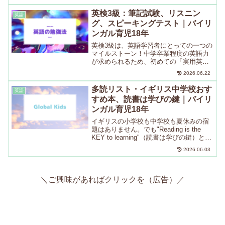
自身もこれまで実践していた英語の勉強
法をご紹介しています。何かヒントにな
英検3級：筆記試験、リスニン
英語
るようなことがあればとても嬉しいで
グ、スピーキングテスト｜バイリ
す。
ンガル育児18年
英検3級は、英語学習者にとっての一つの
マイルストーン！中学卒業程度の英語力
が求められるため、初めての「実用英語
検定」として受験する方も多い級です。3
2026.06.22
級からはスピーキングテスト（二次試
験）が加わるため、対策の幅もぐっと広
多読リスト・イギリス中学校おす
英語
がります。この記事では...
すめ本、読書は学びの鍵｜バイリ
ンガル育児18年
イギリスの小学校も中学校も夏休みの宿
題はありません。でも"Reading is the
KEY to learning"（読書は学びの鍵）とい
うことで、以前、夏休みの読書におすす
2026.06.03
めの一覧が娘の中学校で配られたので、
今回はそのリストをご紹介し...
＼ご興味があればクリックを（広告）／