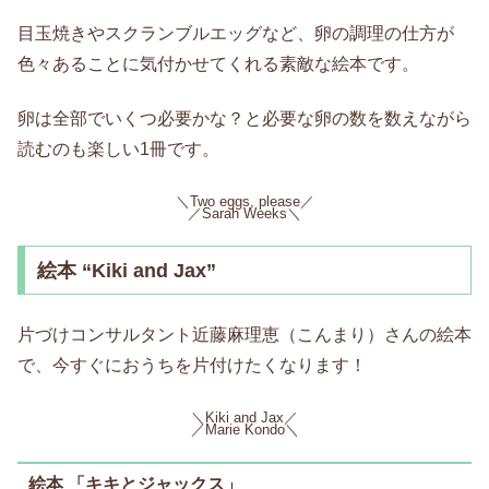
目玉焼きやスクランブルエッグなど、卵の調理の仕方が
色々あることに気付かせてくれる素敵な絵本です。
卵は全部でいくつ必要かな？と必要な卵の数を数えながら
読むのも楽しい1冊です。
＼Two eggs, please／
／Sarah Weeks＼
絵本 “Kiki and Jax”
片づけコンサルタント近藤麻理恵（こんまり）さんの絵本
で、今すぐにおうちを片付けたくなります！
＼Kiki and Jax／
／Marie Kondo＼
絵本 「キキとジャックス」