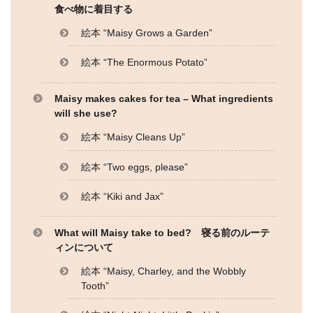
食べ物に着目する
絵本 “Maisy Grows a Garden”
絵本 “The Enormous Potato”
Maisy makes cakes for tea – What ingredients
will she use?
絵本 “Maisy Cleans Up”
絵本 “Two eggs, please”
絵本 “Kiki and Jax”
What will Maisy take to bed? 寝る前のルーテ
ィンについて
絵本 “Maisy, Charley, and the Wobbly
Tooth”