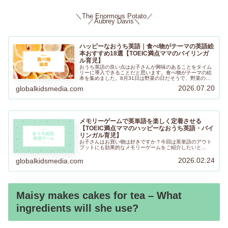
＼The Enormous Potato／
／Aubrey Davis＼
ハッピーなおうち英語｜食べ物がテーマの英語絵
本おすすめ18選【TOEIC満点ママのバイリンガ
ル育児】
おうち英語の良い点はお子さんが興味のあることをタイム
リーに導入できることだと思います。食べ物がテーマの絵
本を集めました。8月31日は野菜の日だそうで、野菜の日
に合わせて野菜の本を読むのも楽しいですよね。お子さん
2026.07.20
globalkidsmedia.com
が気に入る絵本が見つかりますように！
メモリーゲームで英単語を楽しく定着させる
【TOEIC満点ママのハッピーなおうち英語・バイ
リンガル育児】
お子さんはお買い物は好きですか？今回は英単語のアウト
プットにも効果的なメモリーゲームをご紹介したいと...
2026.02.24
globalkidsmedia.com
Maisy makes cakes for tea – What
ingredients will she use?