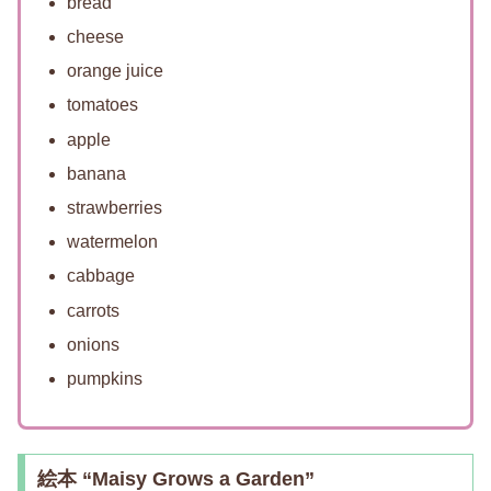
bread
cheese
orange juice
tomatoes
apple
banana
strawberries
watermelon
cabbage
carrots
onions
pumpkins
絵本 “Maisy Grows a Garden”