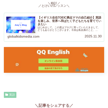
＼時計／
／とけいのレッスン＼
【イギリス在住TOEIC満点ママの自己紹介】英語
を楽しみ、世界へ羽ばたく子どもたちを育ててい
きたい
はじめまして。この度はブログに寄っていただきまして、
どうもありがとうございます。今回は私自身のこと、...
2025.11.30
globalkidsmedia.com
英語
＼記事をシェアする／