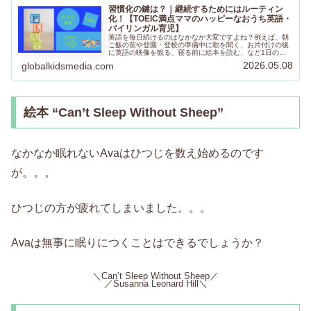
習慣化の鍵は？｜継続するためにはルーティン
化！【TOEIC満点ママのハッピーなおうち英語・
バイリンガル育児】
英語を毎日続けるのはなかなか大変ですよね？例えば、朝
ご飯の前や登園・登校の準備中に歌を聞く、お片付けの後
に英語の映像を観る、寝る前に絵本を読む、など1日の流
れの中にルーティンとして組み込むと続けやすいと思いま
2026.05.08
globalkidsmedia.com
す。ぜひ楽しく続けてみてくださいね。
絵本 “Can’t Sleep Without Sheep”
なかなか眠れないAvaはひつじを数え始めるのです
が。。。
ひつじの方が疲れてしまいました。。。
Avaは無事に眠りにつくことはできるでしょうか？
＼Can’t Sleep Without Sheep／
／Susanna Leonard Hill＼