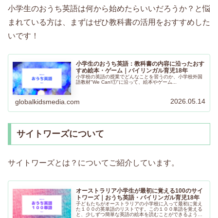
小学生のおうち英語は何から始めたらいいだろうか？と悩
まれている方は、まずはぜひ教科書の活用をおすすめした
いです！
小学生のおうち英語：教科書の内容に沿ったおす
すめ絵本・ゲーム｜バイリンガル育児18年
小学校の英語の授業でどんなことを習うのか、小学校外国
語教材"We Can!①"に沿って、絵本やゲーム...
2026.05.14
globalkidsmedia.com
サイトワーズについて
サイトワーズとは？についてご紹介しています。
オーストラリア小学生が最初に覚える100のサイ
トワーズ｜おうち英語・バイリンガル育児18年
子どもたちがオーストラリアの小学校に入って最初に覚え
た１００の英単語のリストです。この１００単語を覚える
と、少しずつ簡単な英語の絵本を読むことができるように