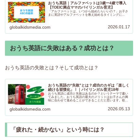
おうち英語｜アルファベットは3歳ー4歳で導入
【TOEIC満点ママのバイリンガル育児】
「アルファベットは、いつから始めたらいいの？」お子さ
まに英語やアルファベットを教え始めるタイミングに...
2026.01.17
globalkidsmedia.com
おうち英語に失敗はある？成功とは？
おうち英語の失敗とは？そして成功とは？
おうち英語の“失敗”とは？成功のカギは「楽しく
続ける習慣化」！｜バイリンガル育児18年
おうち英語に成功と失敗はあるのか？というテーマで書い
てみました。おうち英語の最大のメリットはお子さんの興
味に合わせて進めることができることだと思います。歌や
絵本を通しておうち英語を楽しく進めるヒントになること
があればとても嬉しいです。
2026.05.13
globalkidsmedia.com
「疲れた・続かない」という時には？