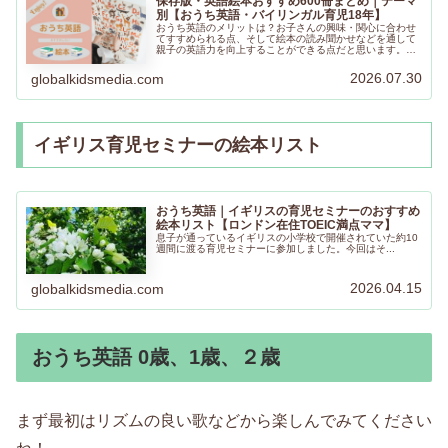
保存版・英語絵本おすすめ600冊まとめ｜テーマ
別【おうち英語・バイリンガル育児18年】
おうち英語のメリットは？お子さんの興味・関心に合わせ
てすすめられる点、そして絵本の読み聞かせなどを通して
親子の英語力を向上することができる点だと思います。テ
ーマ別におすすめ絵本をリストアップしました。お子さん
の気に入る絵本が見つかりますように！
2026.07.30
globalkidsmedia.com
イギリス育児セミナーの絵本リスト
おうち英語｜イギリスの育児セミナーのおすすめ
絵本リスト【ロンドン在住TOEIC満点ママ】
息子が通っているイギリスの小学校で開催されていた約10
週間に渡る育児セミナーに参加しました。今回はそ...
2026.04.15
globalkidsmedia.com
おうち英語 0歳、1歳、２歳
まず最初はリズムの良い歌などから楽しんでみてください