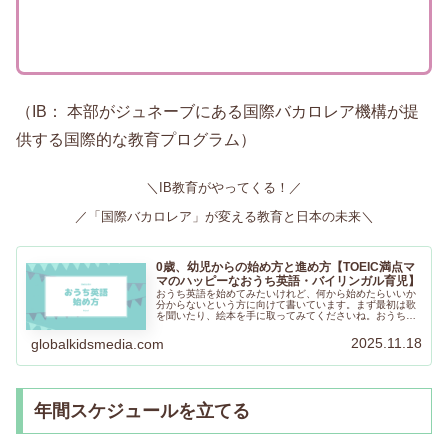
（IB： 本部がジュネーブにある国際バカロレア機構が提
供する国際的な教育プログラム）
＼IB教育がやってくる！／
／「国際バカロレア」が変える教育と日本の未来＼
0歳、幼児からの始め方と進め方【TOEIC満点マ
マのハッピーなおうち英語・バイリンガル育児】
おうち英語を始めてみたいけれど、何から始めたらいいか
分からないという方に向けて書いています。まず最初は歌
を聞いたり、絵本を手に取ってみてくださいね。おうち英
語はお子さんの興味・関心がある分野から取り組むことが
できるのが大きなメリットだと思います。ぜひ楽しんでく
2025.11.18
globalkidsmedia.com
ださいね！
年間スケジュールを立てる