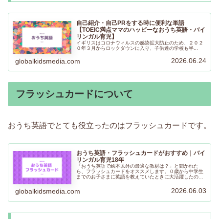
自己紹介・自己PRをする時に便利な単語
【TOEIC満点ママのハッピーなおうち英語・バイ
リンガル育児】
イギリスはコロナウィルスの感染拡大防止のため、２０２
０年３月からロックダウンに入り、子供達の学校も半...
2026.06.24
globalkidsmedia.com
フラッシュカードについて
おうち英語でとても役立ったのはフラッシュカードです。
おうち英語・フラッシュカードがおすすめ｜バイ
リンガル育児18年
「おうち英語で絵本以外の最適な教材は？」と聞かれた
ら、フラッシュカードをオススメします。０歳から中学生
までのお子さまに英語を教えていたときに大活躍したの
で、わが家の子どもたちにも使っていました。持ち運びも
しやすく、さまざまな使い方ができるので、ぜひ取り入れ
2026.06.03
globalkidsmedia.com
てみてください。