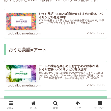
おうち英語・STEAM関連のおすすめの絵本｜バ
イリンガル育児18年
STEAM教育とは？子どもたちの未来を育てる絵本で、科学
やアートにワクワクしよう！最近、「STEAM...
2026.05.22
globalkidsmedia.com
おうち英語xアート
アートの世界を楽しめるおすすめの絵本21選｜
おうち英語・バイリンガル育児18年
新型コロナウィルスの影響で2020年の3月にイギリスはロ
ックダウンに入り、アートの大切さを改めて実感していま
す。STEAM教育でアートへの注目も高まっているので、ア
ートをテーマにした絵本を集めてみました。ぜひ楽しんで
くださいね。
2026.08.03
globalkidsmedia.com
中学生、高校生におすすめしたいこと
メニュー
ホーム
検索
トップ
サイドバー